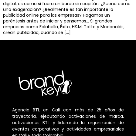
digital, es como si fuera un barco sin capitán. ¿Suena como
una exageración? ¿Realmente es tan importante la
publicidad online para las empresas? Hagamos un
paréntesis antes de iniciar y pensemos… Si grandes
empresas como Falabella, Éxito, H&M, Totto y Mcdonalds,
crean publicidad, cuando se […]
Agencia BTL en Cali con más de 25 años de
trayectoria, ejecutando activaciones de marca,
activaciones BTL y liderando la organización de
eventos corporativos y actividades empresariales
en Cali y toda Colombia.