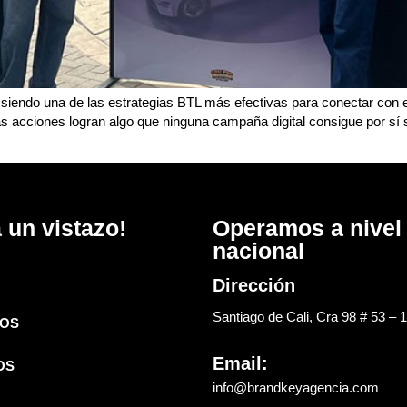
siendo una de las estrategias BTL más efectivas para conectar con 
 acciones logran algo que ninguna campaña digital consigue por sí so
 un vistazo!
Operamos a nivel
nacional
Dirección
Santiago de Cali, Cra 98 # 53 – 
OS
Email:
OS
info@brandkeyagencia.com