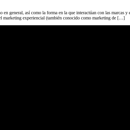
 en general, así como la forma en la que interactúan con las marcas y 
y el marketing experiencial (también conocido como marketing de […]
istazo!
Operamos a nivel nacional
Dirección
Santiago de Cali, Cra 98 # 53 – 105
Email:
info@brandkeyagencia.com
Contáctanos:
305 487 4749