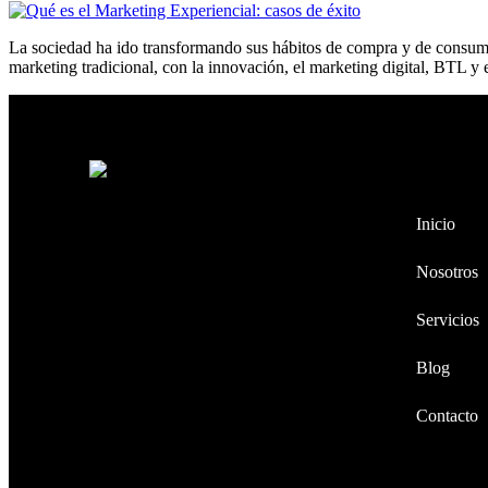
La sociedad ha ido transformando sus hábitos de compra y de consumo
marketing tradicional, con la innovación, el marketing digital, BTL 
¡Echa un v
Agencia BTL en Cali con más de 25
Inicio
años de trayectoria, ejecutando
activaciones de marca, activaciones
Nosotros
BTL y liderando la organización de
eventos corporativos y actividades
Servicios
empresariales en Cali y toda Colombia.
Blog
Contacto