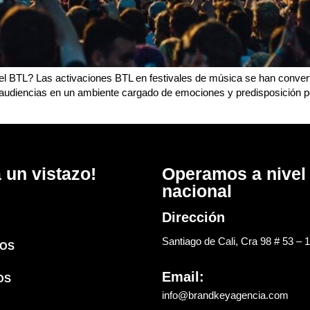
ra el BTL? Las activaciones BTL en festivales de música se han conve
audiencias en un ambiente cargado de emociones y predisposición po
 un vistazo!
Operamos a nivel
nacional
Dirección
Santiago de Cali, Cra 98 # 53 – 
OS
Email:
OS
info@brandkeyagencia.com