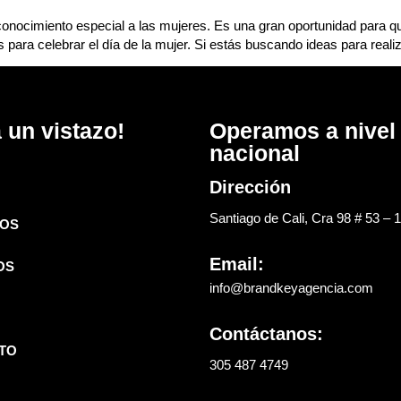
reconocimiento especial a las mujeres. Es una gran oportunidad par
s para celebrar el día de la mujer. Si estás buscando ideas para reali
 un vistazo!
Operamos a nivel
nacional
Dirección
Santiago de Cali, Cra 98 # 53 – 
OS
Email:
OS
info@brandkeyagencia.com
Contáctanos:
TO
305 487 4749