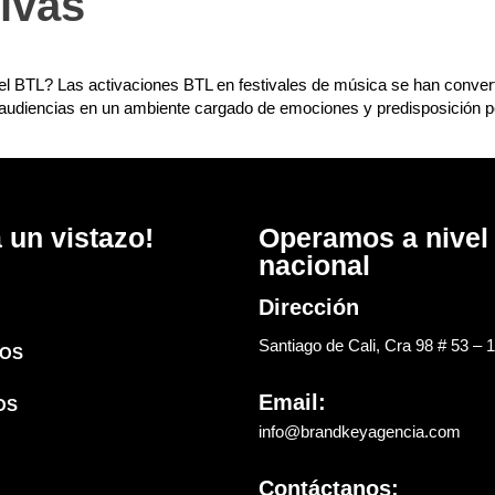
tivas
ra el BTL? Las activaciones BTL en festivales de música se han conve
audiencias en un ambiente cargado de emociones y predisposición po
 un vistazo!
Operamos a nivel
nacional
Dirección
Santiago de Cali, Cra 98 # 53 – 
OS
Email:
OS
info@brandkeyagencia.com
Contáctanos: