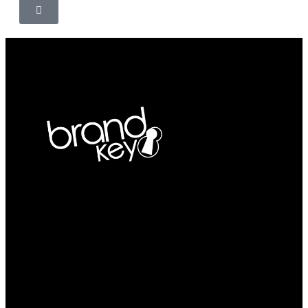
Agencia BTL en Cali con más de 25 años de
trayectoria, ejecutando activaciones de marca,
activaciones BTL y liderando la organización de
eventos corporativos y actividades empresariales en
Cali y toda Colombia.
¡Echa un vistazo!