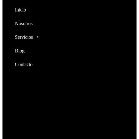
Inicio
Nosotros
Servicios
Blog
Contacto
Operamos a nivel nacional
Dirección
Santiago de Cali, Cra 98 # 53 – 105
Email:
info@brandkeyagencia.com