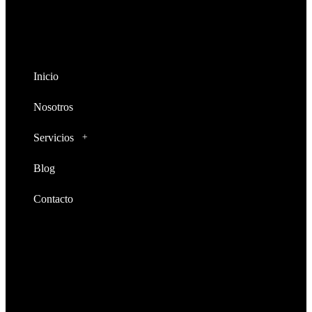
Cali y toda Colombia.
¡Echa un vistazo!
Inicio
Nosotros
Servicios
Blog
Contacto
Operamos a nivel nacional
Dirección
Santiago de Cali, Cra 98 # 53 – 105