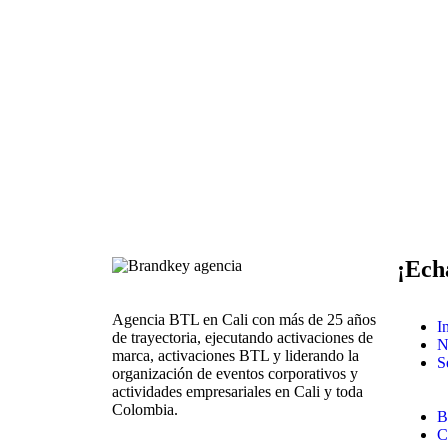
¡Ech
Agencia BTL en Cali con más de 25 años
I
de trayectoria, ejecutando activaciones de
N
marca, activaciones BTL y liderando la
S
organización de eventos corporativos y
actividades empresariales en Cali y toda
Colombia.
B
C